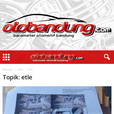
Beranda
Topik
Etle
Topik: etle