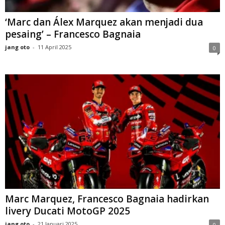
‘Marc dan Álex Marquez akan menjadi dua
pesaing’ – Francesco Bagnaia
jang oto
-
11 April 2025
0
Marc Marquez, Francesco Bagnaia hadirkan
livery Ducati MotoGP 2025
jang oto
-
21 Januari 2025
0