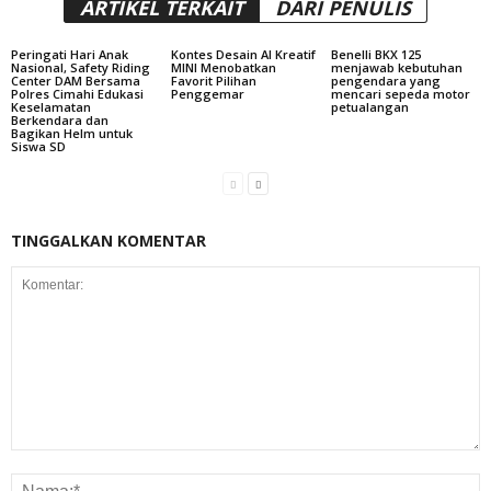
ARTIKEL TERKAIT
DARI PENULIS
Peringati Hari Anak
Kontes Desain AI Kreatif
Benelli BKX 125
Nasional, Safety Riding
MINI Menobatkan
menjawab kebutuhan
Center DAM Bersama
Favorit Pilihan
pengendara yang
Polres Cimahi Edukasi
Penggemar
mencari sepeda motor
Keselamatan
petualangan
Berkendara dan
Bagikan Helm untuk
Siswa SD
TINGGALKAN KOMENTAR