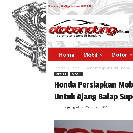
Sabtu, 8 Agustus 2026
o
t
o
b
a
n
d
Home
Mobil
Motor
u
n
Beranda
Berita
Honda Persiapkan Mobil Honda Civ
g
BERITA
MOBIL
Honda Persiapkan Mobi
Untuk Ajang Balap Sup
Penulis
jang oto
-
25 Januari 2023