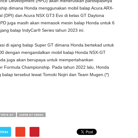
mance Development (HPD) akan meneruskan partisipasinya
nship dimana Honda menggunakan mobil balap Acura ARX-
nal (DPI) dan Acura NSX GT3 Evo di kelas GT Daytona
 HPD juga masih akan memasok mesin balap Honda untuk 6
 ajang balap IndyCar® Series tahun 2023 ini.
asi di ajang balap Super GT dimana Honda bertekad untuk
GT500 dengan mengandalkan mobil balap Honda NSX-GT
onda juga akan berupaya untuk mempertahankan
er Formula Championship. Pada tahun 2022 lalu, Honda
g balap tersebut lewat Tomoki Nojiri dan Team Mugen.(*)
TYPE R-GT
SUPER GT SERIES
itter