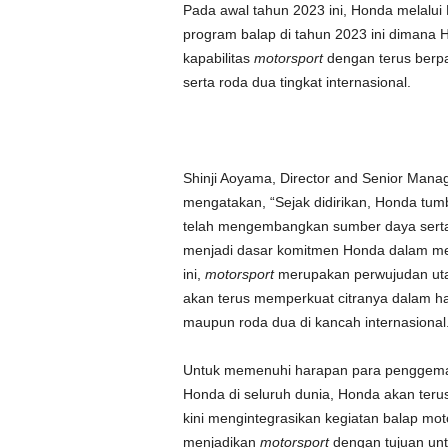
Pada awal tahun 2023 ini, Honda melalu
program balap di tahun 2023 ini dimana 
kapabilitas
motorsport
dengan terus berpar
serta roda dua tingkat internasional.
Shinji Aoyama, Director and Senior Managi
mengatakan, “Sejak didirikan, Honda tu
telah mengembangkan sumber daya serta t
menjadi dasar komitmen Honda dalam me
ini,
motorsport
merupakan perwujudan uta
akan terus memperkuat citranya dalam hal
maupun roda dua di kancah internasional
Untuk memenuhi harapan para penggem
Honda di seluruh dunia, Honda akan ter
kini mengintegrasikan kegiatan balap mo
menjadikan
motorsport
dengan tujuan unt