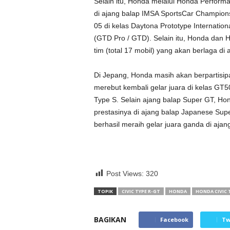
Selain itu, Honda melalui Honda Perfor
di ajang balap IMSA SportsCar Champio
05 di kelas Daytona Prototype Internatio
(GTD Pro / GTD). Selain itu, Honda dan
tim (total 17 mobil) yang akan berlaga di
Di Jepang, Honda masih akan berpartisip
merebut kembali gelar juara di kelas 
Type S. Selain ajang balap Super GT, H
prestasinya di ajang balap Japanese Sup
berhasil meraih gelar juara ganda di ajan
Post Views:
320
TOPIK
CIVIC TYPE R-GT
HONDA
HONDA CIVIC 
BAGIKAN
Facebook
Tw