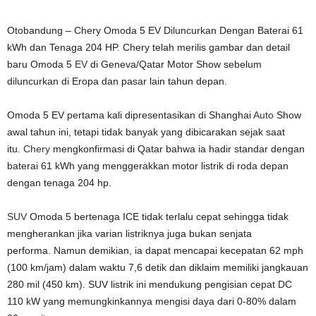
Otobandung – Chery Omoda 5 EV Diluncurkan Dengan Baterai 61
kWh dan Tenaga 204 HP. Chery telah merilis gambar dan detail
baru Omoda 5
EV
di Geneva/Qatar Motor Show sebelum
diluncurkan di Eropa dan pasar lain tahun depan.
Omoda 5 EV pertama kali dipresentasikan di Shanghai
Auto
Show
awal tahun ini, tetapi tidak banyak yang dibicarakan sejak saat
itu.
Chery
mengkonfirmasi di Qatar bahwa ia hadir standar dengan
baterai 61 kWh yang menggerakkan motor listrik di roda depan
dengan tenaga 204 hp.
SUV
Omoda 5 bertenaga ICE tidak terlalu cepat sehingga tidak
mengherankan jika varian listriknya juga bukan senjata
performa. Namun demikian, ia dapat mencapai kecepatan 62 mph
(100 km/jam) dalam waktu 7,6 detik dan diklaim memiliki jangkauan
280 mil (450 km). SUV listrik ini mendukung pengisian cepat DC
110 kW yang memungkinkannya mengisi daya dari 0-80% dalam