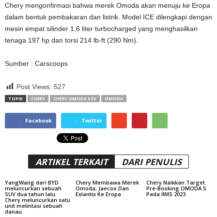
Chery mengonfirmasi bahwa merek Omoda akan menuju ke Eropa
dalam bentuk pembakaran dan listrik. Model ICE dilengkapi dengan
mesin empat silinder 1,6 liter turbocharged yang menghasilkan
tenaga 197 hp dan torsi 214 lb-ft (290 Nm).
Sumber : Carscoops
Post Views:
527
TOPIK
CHERY
CHERY OMODA 5 EV
OMODA
Facebook
Twitter
ARTIKEL TERKAIT
DARI PENULIS
YangWang dari BYD
Chery Membawa Merek
Chery Naikkan Target
meluncurkan sebuah
Omoda, Jaecoo Dan
Pre-Booking OMODA 5
SUV dua tahun lalu.
Exlantix Ke Eropa
Pada IIMS 2023
Chery meluncurkan satu
unit melintasi sebuah
danau.