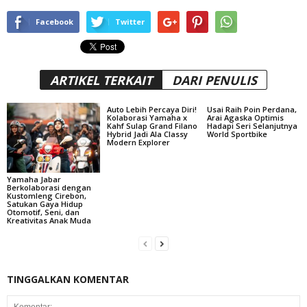
Facebook
Twitter
ARTIKEL TERKAIT
DARI PENULIS
Auto Lebih Percaya Diri!
Usai Raih Poin Perdana,
Kolaborasi Yamaha x
Arai Agaska Optimis
Kahf Sulap Grand Filano
Hadapi Seri Selanjutnya
Hybrid Jadi Ala Classy
World Sportbike
Modern Explorer
Yamaha Jabar
Berkolaborasi dengan
Kustomleng Cirebon,
Satukan Gaya Hidup
Otomotif, Seni, dan
Kreativitas Anak Muda
TINGGALKAN KOMENTAR