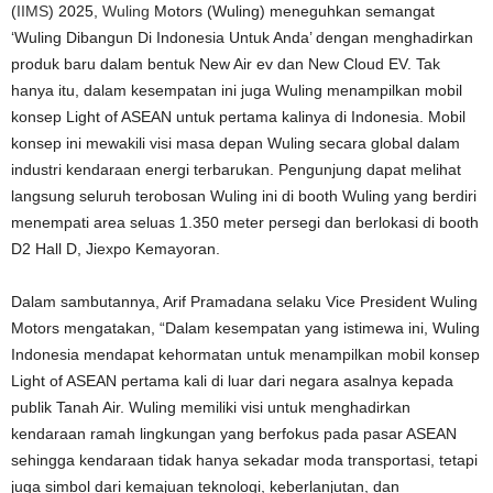
(
IIMS
) 2025,
Wuling
Motors (Wuling) meneguhkan semangat
‘Wuling Dibangun Di Indonesia Untuk Anda’ dengan menghadirkan
produk baru dalam bentuk New Air ev dan New Cloud EV. Tak
hanya itu, dalam kesempatan ini juga Wuling menampilkan mobil
konsep Light of ASEAN untuk pertama kalinya di Indonesia. Mobil
konsep ini mewakili visi masa depan Wuling secara global dalam
industri kendaraan energi terbarukan. Pengunjung dapat melihat
langsung seluruh terobosan Wuling ini di booth Wuling yang berdiri
menempati area seluas 1.350 meter persegi dan berlokasi di booth
D2 Hall D, Jiexpo Kemayoran.
Dalam sambutannya, Arif Pramadana selaku Vice President Wuling
Motors mengatakan, “Dalam kesempatan yang istimewa ini, Wuling
Indonesia mendapat kehormatan untuk menampilkan mobil konsep
Light of ASEAN pertama kali di luar dari negara asalnya kepada
publik Tanah Air. Wuling memiliki visi untuk menghadirkan
kendaraan ramah lingkungan yang berfokus pada pasar ASEAN
sehingga kendaraan tidak hanya sekadar moda transportasi, tetapi
juga simbol dari kemajuan teknologi, keberlanjutan, dan