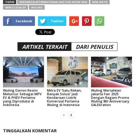
TOPIK
INDONESIA INTERNATIONAL MOTOR SHOW 2025
NEW AIR EV
NEW CLOUD EV
WULING
Facebook
Twitter
ARTIKEL TERKAIT
DARI PENULIS
Wuling Darion Resmi
Mitra EV ‘Satu Rekan,
Wuling Meriahkan
Meluncur Sebagai MPV
Banyak Solusi’ Jadi
Jakarta Fair 2025
EV & PHEV Pertama
Kendaraan Listrik
Dengan Ragam Promo
yang Diproduksi di
Komersial Pertama
Wuling 8th Anniversary
Indonesia
Wuling di Indonesia
SALEbration
TINGGALKAN KOMENTAR