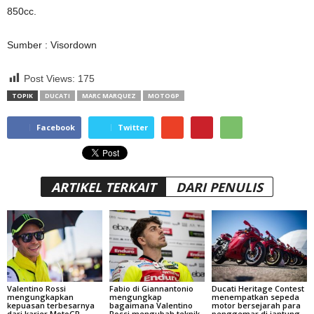
850cc.
Sumber : Visordown
Post Views:
175
TOPIK
DUCATI
MARC MARQUEZ
MOTOGP
Facebook
Twitter
ARTIKEL TERKAIT
DARI PENULIS
Valentino Rossi
Fabio di Giannantonio
Ducati Heritage Contest
mengungkapkan
mengungkap
menempatkan sepeda
kepuasan terbesarnya
bagaimana Valentino
motor bersejarah para
dari karier MotoGP.
Rossi mengubah teknik
penggemar di jantung