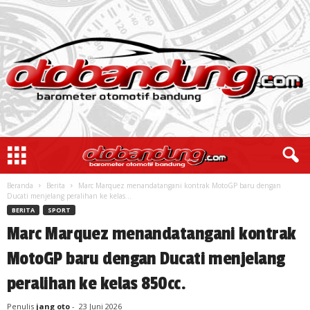
Beranda
Berita
Marc Marquez menandatangani kontrak MotoGP baru dengan
Ducati menjelang peralihan ke kelas...
BERITA
SPORT
Marc Marquez menandatangani kontrak
MotoGP baru dengan Ducati menjelang
peralihan ke kelas 850cc.
Penulis
jang oto
-
23 Juni 2026