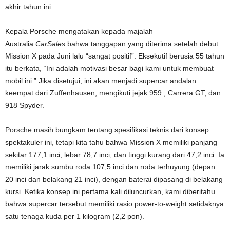
akhir tahun ini.
Kepala Porsche mengatakan kepada majalah
Australia
CarSales
bahwa tanggapan yang diterima setelah debut
Mission X pada Juni lalu “sangat positif”. Eksekutif berusia 55 tahun
itu berkata, “Ini adalah motivasi besar bagi kami untuk membuat
mobil ini.” Jika disetujui, ini akan menjadi supercar andalan
keempat dari Zuffenhausen, mengikuti jejak
959
, Carrera GT, dan
918 Spyder.
Porsche
masih bungkam tentang spesifikasi teknis dari konsep
spektakuler ini, tetapi kita tahu bahwa Mission X memiliki panjang
sekitar 177,1 inci, lebar 78,7 inci, dan tinggi kurang dari 47,2 inci. Ia
memiliki jarak sumbu roda 107,5 inci dan roda terhuyung (depan
20 inci dan belakang 21 inci), dengan baterai dipasang di belakang
kursi. Ketika konsep ini pertama kali diluncurkan, kami diberitahu
bahwa supercar tersebut memiliki rasio power-to-weight setidaknya
satu tenaga kuda per 1 kilogram (2,2 pon).