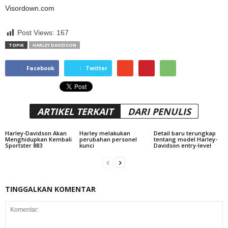
Visordown.com
Post Views:
167
TOPIK
HARLEY DAVIDSON
Facebook
Twitter
ARTIKEL TERKAIT
DARI PENULIS
Harley-Davidson Akan
Harley melakukan
Detail baru terungkap
Menghidupkan Kembali
perubahan personel
tentang model Harley-
Sportster 883
kunci
Davidson entry-level
TINGGALKAN KOMENTAR