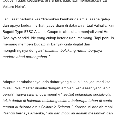
Coupe. Tugas ketiganya, di sisi lain, tidak lagi memasukkan ‘La
Voiture Noire’.
Jadi, saat pertama kali ‘ditemukan kembali’ dalam suasana gelap
dan upaya kedua melihatnyaberdiam di dataran virtual Valhalla, kini
Bugatti Type 57SC Atlantic Coupe telah diubah menjadi versi Hot
Rod-nya sendiri. Ide yang cukup keterlaluan, memang. Tapi penulis
memang memberi Bugatti ini banyak cinta digital dan
mengelilinginya dengan “
halaman belakang rumah bergaya
modern abad pertengahan
.”
Adapun perubahannya, ada daftar yang cukup luas, jadi mari kita
mulai. Pixel master dimulai dengan ambien ‘kebiasaan yang lebih
bersih’, hanya saja ia juga memiliki ”
sedikit pelapukan seolah-olah
telah duduk di halaman belakang selama beberapa tahun di suatu
tempat di Arizona atau California Selatan
.” Karena ini adalah mobil
Prancis bergaya Amerika, “
inti dari mobil ini adalah mesinnya
” dan