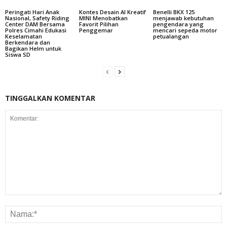
Peringati Hari Anak
Kontes Desain AI Kreatif
Benelli BKX 125
Nasional, Safety Riding
MINI Menobatkan
menjawab kebutuhan
Center DAM Bersama
Favorit Pilihan
pengendara yang
Polres Cimahi Edukasi
Penggemar
mencari sepeda motor
Keselamatan
petualangan
Berkendara dan
Bagikan Helm untuk
Siswa SD
TINGGALKAN KOMENTAR