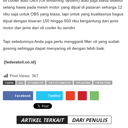
oil cooler atau OBS (Oil Breathing System) atau juga biasa disebut
selang hawa pada mesin motor yang dijual di pasaran seharga 12
ribu saja untuk OBS yang biasa, tapi untuk yang kualitasnya bagus
dijual dengan kisaran 150 hingga 550 ribu bergantung dari jenis
motor dan jenis dari oli cooler itu sendiri.
Tapi sebelumnya Anda juga perlu mengganti filter oli yang sudah
gosong sehingga dapat menyaring oli dengan lebih baik.
(federaloil.co.id)
Post Views:
367
TOPIK
OLI
OTOMOTIF
TIPS OTOMOTIF
TIPS&TRIK
TIPSN TRIK
Facebook
Twitter
ARTIKEL TERKAIT
DARI PENULIS