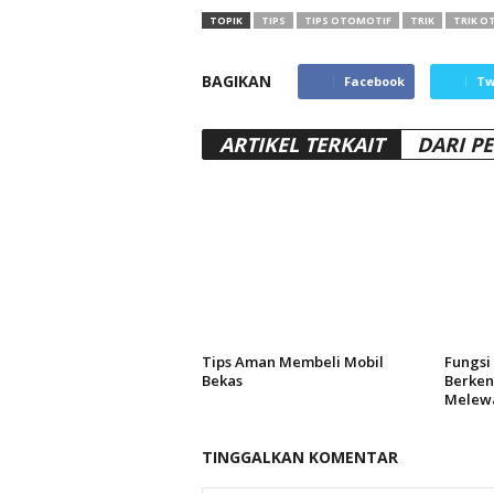
TOPIK
TIPS
TIPS OTOMOTIF
TRIK
TRIK O
BAGIKAN
Facebook
Tw
ARTIKEL TERKAIT
DARI P
Tips Aman Membeli Mobil
Fungsi
Bekas
Berken
Melewa
TINGGALKAN KOMENTAR