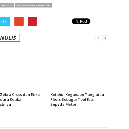
TOMOTIF
WATER PUMP RADIATOR
itter
ENULIS
 Zebra Cross dan Etika
Ketahui Kegunaan Tang atau
dara Ketika
Pliers Sebagai Tool Kits
tinya
Sepeda Motor