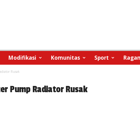
Modifikasi
Komunitas
Sport
Raga
adiator Rusak
ater Pump Radiator Rusak