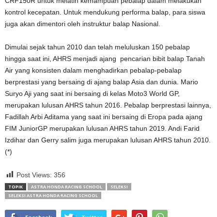
CRF150R untuk melatih kemampuan pebalap dalam melakukan
kontrol kecepatan. Untuk mendukung performa balap, para siswa
juga akan dimentori oleh instruktur balap Nasional.
Dimulai sejak tahun 2010 dan telah meluluskan 150 pebalap
hingga saat ini, AHRS menjadi ajang pencarian bibit balap Tanah
Air yang konsisten dalam menghadirkan pebalap-pebalap
berprestasi yang bersaing di ajang balap Asia dan dunia. Mario
Suryo Aji yang saat ini bersaing di kelas Moto3 World GP,
merupakan lulusan AHRS tahun 2016. Pebalap berprestasi lainnya,
Fadillah Arbi Aditama yang saat ini bersaing di Eropa pada ajang
FIM JuniorGP merupakan lulusan AHRS tahun 2019. Andi Farid
Izdihar dan Gerry salim juga merupakan lulusan AHRS tahun 2010.
(*)
Post Views:
356
TOPIK
ASTRA HONDA RACING SCHOOL
SELEKSI
SELEKSI ASTRA HONDA RACING SCHOOL