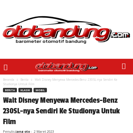
Beranda
Berita
Walt Disney Menyewa Mercedes-Benz 230SL-nya Sendiri Ke
Studionya Untuk Film
BERITA
KLASIK
MOBIL
Walt Disney Menyewa Mercedes-Benz
230SL-nya Sendiri Ke Studionya Untuk
Film
Penulis
jang oto
-
2 Maret 2023