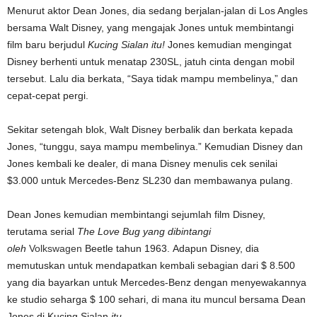
Menurut aktor Dean Jones, dia sedang berjalan-jalan di Los Angles
bersama Walt Disney, yang mengajak Jones untuk membintangi
film baru berjudul
Kucing Sialan itu!
Jones kemudian mengingat
Disney berhenti untuk menatap 230SL, jatuh cinta dengan mobil
tersebut. Lalu dia berkata, “Saya tidak mampu membelinya,” dan
cepat-cepat pergi.
Sekitar setengah blok, Walt Disney berbalik dan berkata kepada
Jones, “tunggu, saya mampu membelinya.” Kemudian Disney dan
Jones kembali ke dealer, di mana Disney menulis cek senilai
$3.000 untuk Mercedes-Benz SL230 dan membawanya pulang.
Dean Jones kemudian membintangi sejumlah film Disney,
terutama serial
The Love Bug yang dibintangi
oleh
Volkswagen
Beetle tahun 1963. Adapun Disney, dia
memutuskan untuk mendapatkan kembali sebagian dari $ 8.500
yang dia bayarkan untuk Mercedes-Benz dengan menyewakannya
ke studio seharga $ 100 sehari, di mana itu muncul bersama Dean
Jones di Kucing Sialan
itu
.