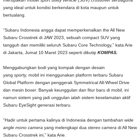
merupakan model
sport utility vehicle
(SUV) crossover serbaguna
yang ideal untuk kondisi berkendara di kota maupun untuk
bertualang.
“Subaru Indonesia angga dapat memperkenalkan the All New
Subaru Crosstrek di JAW 2023, sebuah compact SUV yang
tangguh dan memiliki seluruh Subaru Core Technology,” kata Arie
di Jakarta, Jumat 10 Maret 2023 seperti dikutip
KOMPAS.
Menggabungkan bodi yang kompak dengan desain
yang
sporty,
mobil ini menggunakan platform terbaru Subaru
Global Platform dengan penggerak Symmetrical All-Wheel Drive
dan mesin
boxer.
Banyak keunggulan dan fitur baru di mobil, ini
namun sistem yang jadi unggulan ialah sistem keselamatan aktif
Subaru EyeSight generasi terbaru.
“Hadir untuk pertama kalinya di Indonesia dengan tambahan
wide
angle mono camera
yang melengkapi dua
stereo camera
di All New
Subaru Crosstrek ini,” kata Arie.