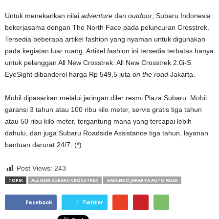
Untuk menekankan nilai
adventure
dan
outdoor
, Subaru Indonesia
bekerjasama dengan The North Face pada peluncuran Crosstrek.
Tersedia beberapa artikel fashion yang nyaman untuk digunakan
pada kegiatan luar ruang. Artikel fashion ini tersedia terbatas hanya
untuk pelanggan All New Crosstrek. All New Crosstrek 2.0i-S
EyeSight dibanderol harga Rp 549,5 juta
on the road
Jakarta.
Mobil dipasarkan melalui jaringan diler resmi Plaza Subaru.
Mobil
garansi 3 tahun atau 100 ribu kilo meter, servis gratis tiga tahun
atau 50 ribu kilo meter, tergantung mana yang tercapai lebih
dahulu, dan juga Subaru Roadside Assistance tiga tahun, layanan
bantuan darurat 24/7. (*)
Post Views:
243
TOPIK
ALL NEW SUBARU CROSSTREK
GAIKINDO JAKARTA AUTO WEEK
Facebook
Twitter