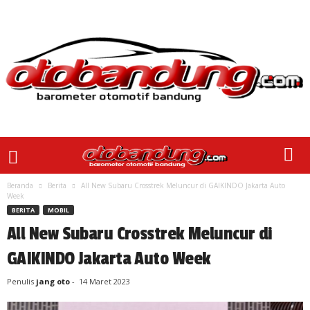
Beranda
Berita
All New Subaru Crosstrek Meluncur di GAIKINDO Jakarta Auto
Week
BERITA
MOBIL
All New Subaru Crosstrek Meluncur di
GAIKINDO Jakarta Auto Week
Penulis
jang oto
-
14 Maret 2023