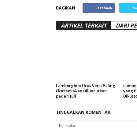
BAGIKAN
Facebook
Tw
ARTIKEL TERKAIT
DARI P
Lamborghini Urus Versi Paling
Lambo
Ekstrem Akan Diluncurkan
yang P
pada 1 Juli
Dikust
TINGGALKAN KOMENTAR