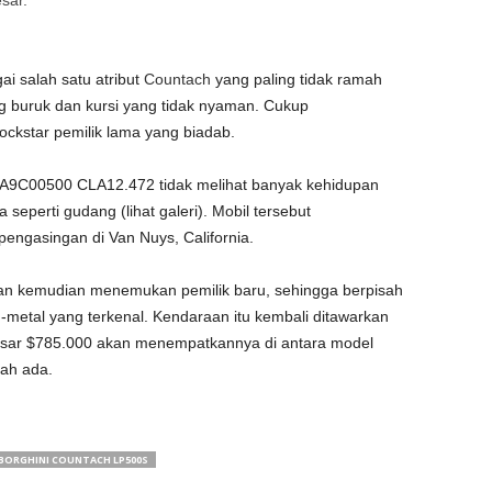
sar.
ai salah satu atribut
Countach
yang paling tidak ramah
g buruk dan kursi yang tidak nyaman. Cukup
ockstar pemilik lama yang biadab.
ZA9C00500 CLA12.472 tidak melihat banyak kehidupan
eperti gudang (lihat galeri). Mobil tersebut
ngasingan di Van Nuys, California.
i dan kemudian menemukan pemilik baru, sehingga berpisah
-metal yang terkenal. Kendaraan itu kembali ditawarkan
besar $785.000 akan menempatkannya di antara model
nah ada.
BORGHINI COUNTACH LP500S