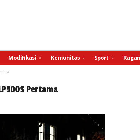
Modifikasi
Komunitas
Sport
Raga
ertama
 LP500S Pertama