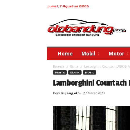
Jumat, 7 Agustus 2026
o
t
o
b
a
n
d
Home
Mobil
Motor
u
n
Beranda
Berita
Lamborghini Countach LP500S P
g
BERITA
KLASIK
MOBIL
Lamborghini Countach
Penulis
jang oto
-
27 Maret 2023