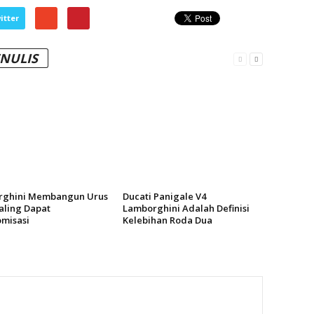
itter
ENULIS
rghini Membangun Urus
Ducati Panigale V4
aling Dapat
Lamborghini Adalah Definisi
omisasi
Kelebihan Roda Dua