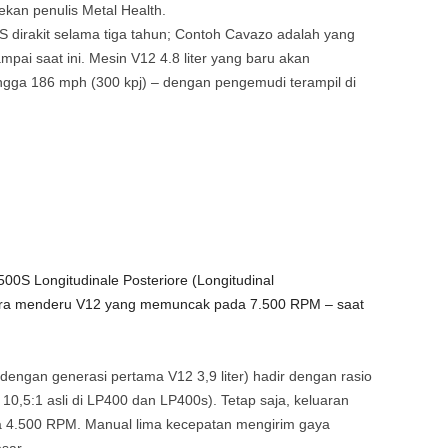
ekan penulis Metal Health.
S dirakit selama tiga tahun; Contoh Cavazo adalah yang
mpai saat ini. Mesin V12 4.8 liter yang baru akan
ingga 186 mph (300 kpj) – dengan pengemudi terampil di
500S Longitudinale Posteriore (Longitudinal
ura menderu V12 yang memuncak pada 7.500 RPM – saat
 dengan generasi pertama V12 3,9 liter) hadir dengan rasio
10,5:1 asli di LP400 dan LP400s). Tetap saja, keluaran
ada 4.500 RPM. Manual lima kecepatan mengirim gaya