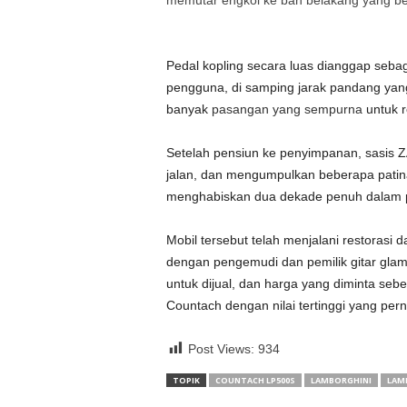
memutar engkol ke ban belakang yang be
Pedal kopling secara luas dianggap sebag
pengguna, di samping jarak pandang yan
banyak
pasangan yang sempurna
untuk r
Setelah pensiun ke penyimpanan, sasis 
jalan, dan mengumpulkan beberapa patina s
menghabiskan dua dekade penuh dalam pe
Mobil tersebut telah menjalani restoras
dengan pengemudi dan pemilik gitar glam
untuk dijual, dan harga yang diminta se
Countach dengan nilai tertinggi yang per
Post Views:
934
TOPIK
COUNTACH LP500S
LAMBORGHINI
LAM