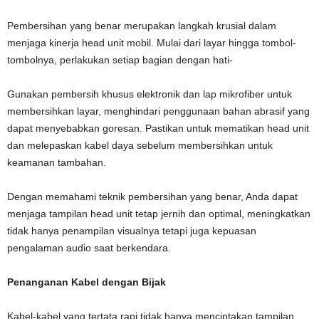
Pembersihan yang benar merupakan langkah krusial dalam
menjaga kinerja head unit mobil. Mulai dari layar hingga tombol-
tombolnya, perlakukan setiap bagian dengan hati-
Gunakan pembersih khusus elektronik dan lap mikrofiber untuk
membersihkan layar, menghindari penggunaan bahan abrasif yang
dapat menyebabkan goresan. Pastikan untuk mematikan head unit
dan melepaskan kabel daya sebelum membersihkan untuk
keamanan tambahan.
Dengan memahami teknik pembersihan yang benar, Anda dapat
menjaga tampilan head unit tetap jernih dan optimal, meningkatkan
tidak hanya penampilan visualnya tetapi juga kepuasan
pengalaman audio saat berkendara.
Penanganan Kabel dengan Bijak
Kabel-kabel yang tertata rapi tidak hanya menciptakan tampilan