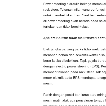
Power steering hidraulis bekerja memaka
rack steer. Tekanan inilah yang berfungs
untuk membelokkan ban. Saat ban sedang
oli power steering akan berada pada salah
tertekan dan tidak bersirkulasi.
Apa efek buruk tidak meluruskan setir
Efek jangka panjang parkir tidak meluruska
menahan beban dan sewaktu-waktu bisa jebo
berat ketika dibelokkan. Tapi, gejala ber
dengan electric power steering (EPS). K
memberi tekanan pada rack steer. Tak sep
motor elektrik pada EPS mendapat tenaga 
mesin.
Parkir dengan posisi ban lurus atau mir
mesin mati, tidak ada penyaluran tenaga ke