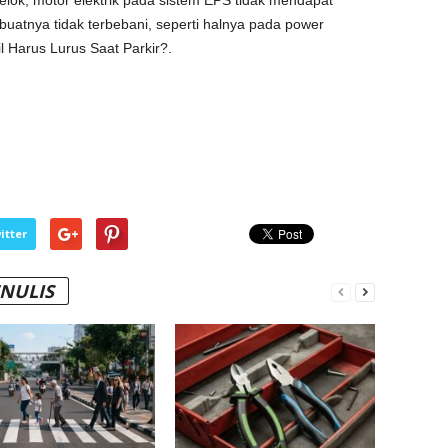
lok, motor elektrik pada sistem EPS tidak mendapat
mbuatnya tidak terbebani, seperti halnya pada power
il Harus Lurus Saat Parkir?.
itter
ENULIS