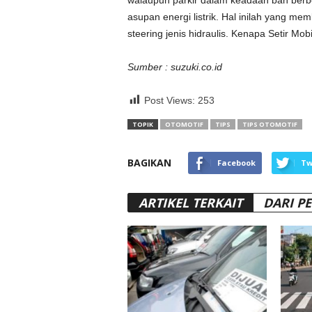
walaupun parkir dalam keadaan ban berbe
asupan energi listrik. Hal inilah yang me
steering jenis hidraulis. Kenapa Setir Mob
Sumber : suzuki.co.id
Post Views:
253
TOPIK
OTOMOTIF
TIPS
TIPS OTOMOTIF
BAGIKAN
Facebook
Tw
ARTIKEL TERKAIT
DARI P