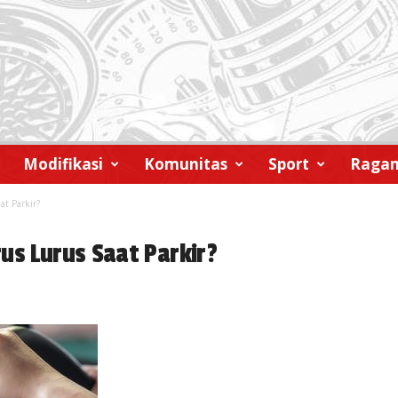
Modifikasi
Komunitas
Sport
Raga
at Parkir?
us Lurus Saat Parkir?