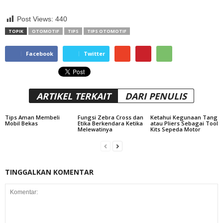
Post Views:
440
TOPIK
OTOMOTIF
TIPS
TIPS OTOMOTIF
Facebook
Twitter
ARTIKEL TERKAIT
DARI PENULIS
Tips Aman Membeli
Fungsi Zebra Cross dan
Ketahui Kegunaan Tang
Mobil Bekas
Etika Berkendara Ketika
atau Pliers Sebagai Tool
Melewatinya
Kits Sepeda Motor
TINGGALKAN KOMENTAR