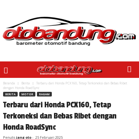
Beranda
Berita
Terbaru dari Honda PCX160, Tetap Terkoneksi dan Bebas Ribet
dengan Honda RoadSync
BERITA
MOTOR
RAGAM
Terbaru dari Honda PCX160, Tetap
Terkoneksi dan Bebas Ribet dengan
Honda RoadSync
Penulis
jang oto
-
25 Februari 2025