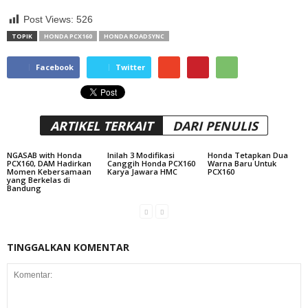
Post Views:
526
TOPIK
HONDA PCX160
HONDA ROADSYNC
Facebook
Twitter
ARTIKEL TERKAIT
DARI PENULIS
NGASAB with Honda
Inilah 3 Modifikasi
Honda Tetapkan Dua
PCX160, DAM Hadirkan
Canggih Honda PCX160
Warna Baru Untuk
Momen Kebersamaan
Karya Jawara HMC
PCX160
yang Berkelas di
Bandung
TINGGALKAN KOMENTAR