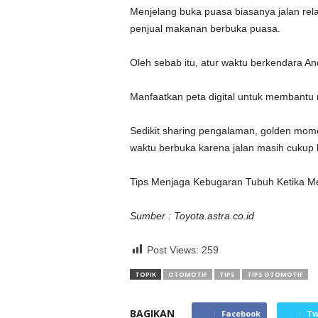
Menjelang buka puasa biasanya jalan relat
penjual makanan berbuka puasa.
Oleh sebab itu, atur waktu berkendara An
Manfaatkan peta digital untuk membantu m
Sedikit sharing pengalaman, golden mome
waktu berbuka karena jalan masih cukup 
Tips Menjaga Kebugaran Tubuh Ketika Me
Sumber : Toyota.astra.co.id
Post Views:
259
TOPIK
OTOMOTIF
TIPS
TIPS OTOMOTIF
BAGIKAN
Facebook
Tw