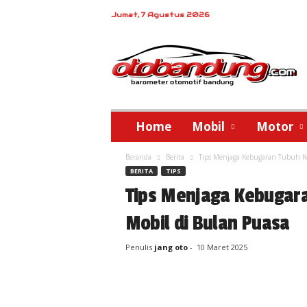
Jumat, 7 Agustus 2026
o
t
o
b
a
n
d
Home
Mobil
Motor
u
n
Beranda
Berita
Tips Menjaga Kebugaran Tubuh K
g
BERITA
TIPS
Tips Menjaga Kebugar
Mobil di Bulan Puasa
Penulis
jang oto
-
10 Maret 2025