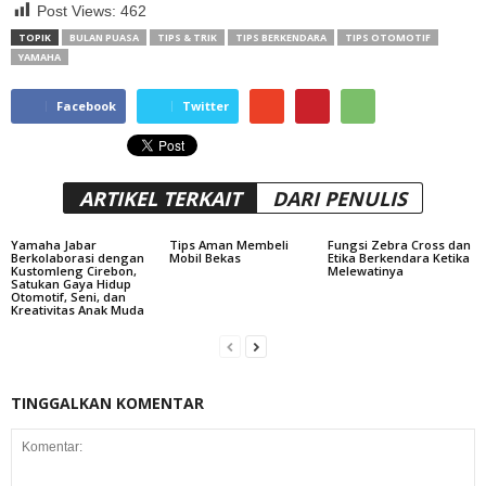
Post Views:
462
TOPIK
BULAN PUASA
TIPS & TRIK
TIPS BERKENDARA
TIPS OTOMOTIF
YAMAHA
Facebook
Twitter
ARTIKEL TERKAIT
DARI PENULIS
Yamaha Jabar
Tips Aman Membeli
Fungsi Zebra Cross dan
Berkolaborasi dengan
Mobil Bekas
Etika Berkendara Ketika
Kustomleng Cirebon,
Melewatinya
Satukan Gaya Hidup
Otomotif, Seni, dan
Kreativitas Anak Muda
TINGGALKAN KOMENTAR