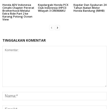
Honda ADV Indonesia
Kopdargab Honda PCX
Kopdar Dan Syukuran 24
Cimahi Chapter Pererat
Club Indonesia (HPCI)
Tahun Ikatan Motor
Brotherhood Melalui
Wilayah 3 CIREMAIKU
Honda Bandung (IMHB)
Extra Ride Part 2 ke
Karang Potong Ocean
View
TINGGALKAN KOMENTAR