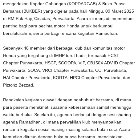
mengadakan Kopdar Gabungan (KOPDARGAB) & Buka Puasa
Bersama (BUKBER) yang digelar pada hari Minggu, 09 Maret 2025
di RM Pak Haji, Cicadas, Purwakarta. Acara ini menjadi momentum
penting bagi para pecinta motor Honda untuk berkumpul,
bersilaturahmi, serta berbagi rencana kegiatan Ramadhan.
Sebanyak 48 member dari berbagai klub dan komunitas motor
Honda yang tergabung di IMHP turut hadir, termasuk HCST
Chapter Purwakarta, HSCP, SCOOPA, VIP, CB150X ADV.ID Chapter
Purwakarta, SOCA, VRCI Chapter Purwakarta, CCI Purwakarta,
HAI Chapter Purwakarta, KORTA, HPCI Chapter Purwakarta, dan
Piztonz Bezzad.
Rangkaian kegiatan diawali dengan ngabuburit bersama, di mana
para peserta menikmati suasana kebersamaan sambil menunggu
waktu berbuka. Setelah itu, agenda berlanjut dengan sesi sharing
agenda Ramadhan, di mana perwakilan klub menyampaikan
rencana kegiatan sosial masing-masing selama bulan suci. Acara
kemudian ditutup dengan buka puasa bersama, menciptakan