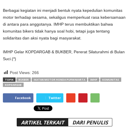
Berbagai kegiatan ini menjadi bentuk nyata kepedulian komunitas
motor terhadap sesama, sekaligus memperkuat rasa kebersamaan
di antara para anggotanya. IMHP terus membuktikan bahwa
komunitas bikers tidak hanya soal hobi, tetapi juga tentang
solidaritas dan aksi nyata bagi masyarakat.
IMHP Gelar KOPDARGAB & BUKBER, Pererat Silaturahmi di Bulan
Suci.(*)
Post Views:
266
TOPIK
BUKBER
IKATAN MOTOR HONDA PURWAKARTA
IMHP
KOMUNITAS
KOPDARGAB
Facebook
Twitter
ARTIKEL TERKAIT
DARI PENULIS