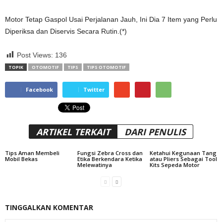
Motor Tetap Gaspol Usai Perjalanan Jauh, Ini Dia 7 Item yang Perlu
Diperiksa dan Diservis Secara Rutin.(*)
Post Views:
136
TOPIK
OTOMOTIF
TIPS
TIPS OTOMOTIF
Facebook
Twitter
ARTIKEL TERKAIT
DARI PENULIS
Tips Aman Membeli
Fungsi Zebra Cross dan
Ketahui Kegunaan Tang
Mobil Bekas
Etika Berkendara Ketika
atau Pliers Sebagai Tool
Melewatinya
Kits Sepeda Motor
TINGGALKAN KOMENTAR