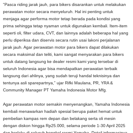
“Pasca riding jarak jauh, para bikers disarankan untuk melakukan
perawatan motor secara menyeluruh. Hal ini penting untuk
menjaga agar performa motor tetap berada pada kondisi yang
prima sehingga tetap nyaman untuk digunakan kembali. Item-item
seperti oli, filter udara, CVT, dan lainnya adalah beberapa hal yang
perlu diperiksa dan diservis secara rutin usai lakoni perjalanan
jarak jauh. Agar perawatan motor para bikers dapat dilakukan
secara maksimal dan teliti, kami sangat menyarakan para bikers
untuk datang langsung ke dealer resmi kami yang tersebar di
seluruh Indonesia agar bisa mendapatkan perawatan terbaik
langsung dari ahlinya, yang sudah teruji handal teknisinya dan
tentunya asli sparepartnya,” ujar Rifki Maulana, PR, YRA &
Community Manager PT Yamaha Indonesia Motor Mfg.
Agar perawatan motor semakin menyenangkan, Yamaha Indonesia
kembali menawarkan hadiah spesial berupa paket hemat untuk
pembelian kampas rem depan dan belakang serta oli mesin
dengan diskon hingga Rp25.000, selama periode 1-30 April 2025
dan berlaku di seluruh bengkel resmi Yamaha. Detail informasinya