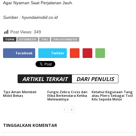
Agar Nyaman Saat Perjalanan Jauh.
Sumber : hyundaimobil.co.id
Post Views:
349
TOPIK
OTOMOTIF
TIPS
TIPS OTOMOTIF
Facebook
Twitter
ARTIKEL TERKAIT
DARI PENULIS
Tips Aman Membeli
Fungsi Zebra Cross dan
Ketahui Kegunaan Tang
Mobil Bekas
Etika Berkendara Ketika
atau Pliers Sebagai Tool
Melewatinya
Kits Sepeda Motor
TINGGALKAN KOMENTAR