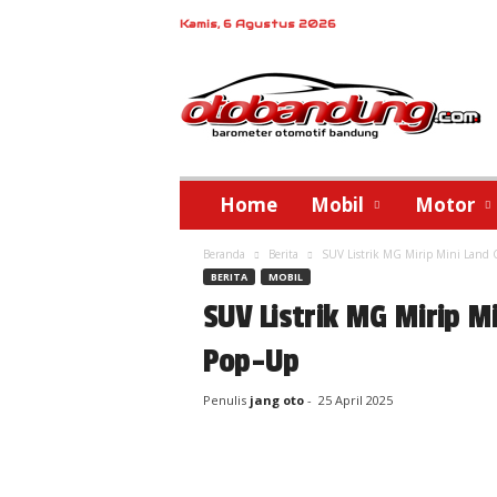
Kamis, 6 Agustus 2026
o
t
o
b
a
n
d
Home
Mobil
Motor
u
n
Beranda
Berita
SUV Listrik MG Mirip Mini Land
g
BERITA
MOBIL
SUV Listrik MG Mirip M
Pop-Up
Penulis
jang oto
-
25 April 2025