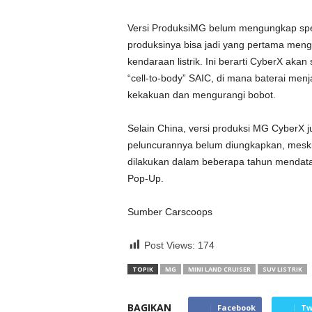
Versi ProduksiMG belum mengungkap spesi
produksinya bisa jadi yang pertama meng
kendaraan listrik. Ini berarti CyberX akan
“cell-to-body” SAIC, di mana baterai menja
kekakuan dan mengurangi bobot.
Selain China, versi produksi MG CyberX j
peluncurannya belum diungkapkan, mesk
dilakukan dalam beberapa tahun mendata
Pop-Up.
Sumber Carscoops
Post Views:
174
TOPIK
MG
MINI LAND CRUISER
SUV LISTRIK
BAGIKAN
Facebook
Tw