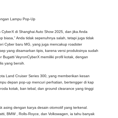
 dengan Lampu Pop-Up
CyberX di Shanghai Auto Show 2025, dan jika Anda
ep biasa,” Anda tidak sepenuhnya salah, tetapi juga tidak
eri Cyber ​​baru MG, yang juga mencakup roadster
sep yang disamarkan tipis, karena versi produksinya sudah
r Bugatti VeyronCyberX memiliki profil kotak, dengan
s yang bersih.
ta Land Cruiser Series 300, yang memberikan kesan
mpu depan pop-up mencuri perhatian, bertengger di kap
 roda kotak, ban tebal, dan ground clearance yang tinggi
dak asing dengan karya desain otomotif yang terkenal.
atti, BMW , Rolls-Royce, dan Volkswagen, ia tahu banyak