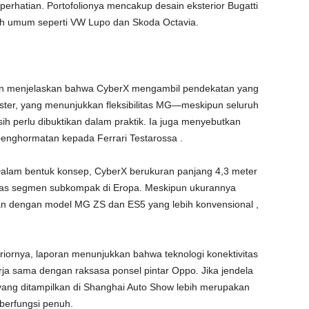
erhatian. Portofolionya mencakup desain eksterior Bugatti
ih umum seperti VW Lupo dan Skoda Octavia.
ban menjelaskan bahwa CyberX mengambil pendekatan yang
ster, yang menunjukkan fleksibilitas MG—meskipun seluruh
sih perlu dibuktikan dalam praktik. Ia juga menyebutkan
nghormatan kepada Ferrari Testarossa .
alam bentuk konsep, CyberX berukuran panjang 4,3 meter
atas segmen subkompak di Eropa. Meskipun ukurannya
n dengan model MG ZS dan ES5 yang lebih konvensional ,
ornya, laporan menunjukkan bahwa teknologi konektivitas
a sama dengan raksasa ponsel pintar Oppo. Jika jendela
 yang ditampilkan di Shanghai Auto Show lebih merupakan
 berfungsi penuh.