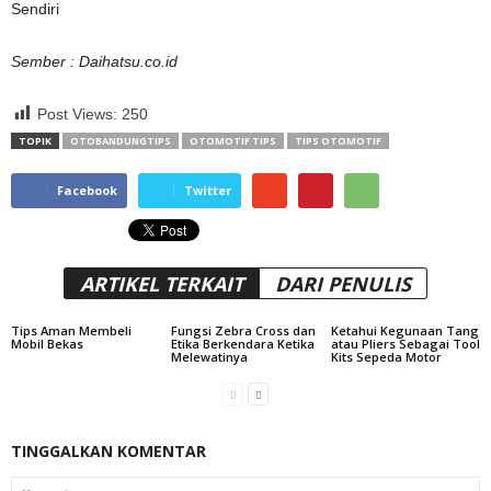
Sendiri
Sember : Daihatsu.co.id
Post Views:
250
TOPIK
OTOBANDUNGTIPS
OTOMOTIF TIPS
TIPS OTOMOTIF
Facebook
Twitter
ARTIKEL TERKAIT
DARI PENULIS
Tips Aman Membeli
Fungsi Zebra Cross dan
Ketahui Kegunaan Tang
Mobil Bekas
Etika Berkendara Ketika
atau Pliers Sebagai Tool
Melewatinya
Kits Sepeda Motor
TINGGALKAN KOMENTAR