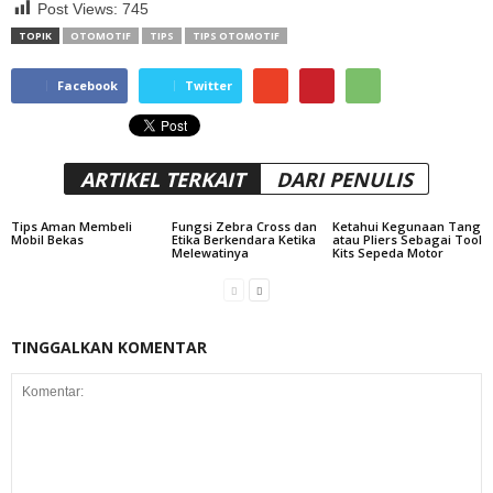
Post Views:
745
TOPIK
OTOMOTIF
TIPS
TIPS OTOMOTIF
Facebook
Twitter
ARTIKEL TERKAIT
DARI PENULIS
Tips Aman Membeli
Fungsi Zebra Cross dan
Ketahui Kegunaan Tang
Mobil Bekas
Etika Berkendara Ketika
atau Pliers Sebagai Tool
Melewatinya
Kits Sepeda Motor
TINGGALKAN KOMENTAR