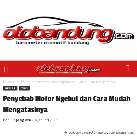
Beranda
Berita
Penyebab Motor Ngebul dan Cara Mudah Mengatasinya
BERITA
TIPS
Penyebab Motor Ngebul dan Cara Mudah
Mengatasinya
Penulis
jang oto
-
4 Januari 2026
Air pollution caused by motorcycle exhaust gas