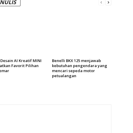
ENULIS
Desain AI Kreatif MINI
Benelli BKX 125 menjawab
tkan Favorit Pilihan
kebutuhan pengendara yang
emar
mencari sepeda motor
petualangan