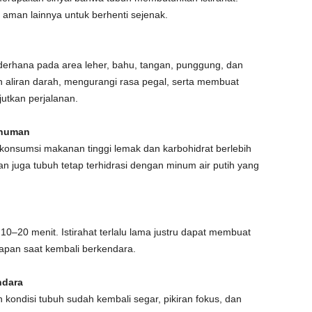
 aman lainnya untuk berhenti sejenak.
ederhana pada area leher, bahu, tangan, punggung, dan
aliran darah, mengurangi rasa pegal, serta membuat
utkan perjalanan.
inuman
i konsumsi makanan tinggi lemak dan karbohidrat berlebih
n juga tubuh tetap terhidrasi dengan minum air putih yang
 10–20 menit. Istirahat terlalu lama justru dapat membuat
apan saat kembali berkendara.
ndara
 kondisi tubuh sudah kembali segar, pikiran fokus, dan