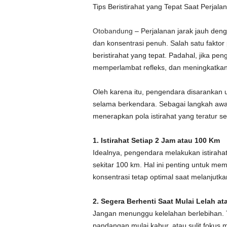
Tips Beristirahat yang Tepat Saat Perja
Otobandung
– Perjalanan jarak jauh den
dan konsentrasi penuh. Salah satu faktor
beristirahat yang tepat. Padahal, jika p
memperlambat refleks, dan meningkatkan r
Oleh karena itu, pengendara disarankan 
selama berkendara. Sebagai langkah awal
menerapkan pola istirahat yang teratur se
1. Istirahat Setiap 2 Jam atau 100 Km
Idealnya, pengendara melakukan istiraha
sekitar 100 km. Hal ini penting untuk m
konsentrasi tetap optimal saat melanjutka
2. Segera Berhenti Saat Mulai Lelah a
Jangan menunggu kelelahan berlebihan. T
pandangan mulai kabur, atau sulit fokus