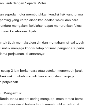
lanan Jauh dengan Sepeda Motor
gan sepeda motor membutuhkan kondisi fisik yang prima
 penting yang kerap diabaikan adalah waktu dan cara
engendara mengalami kelelahan dapat menurunkan fokus,
isiko kecelakaan di jalan.
untuk tidak memaksakan diri dan memahami sinyal tubuh
 untuk menjaga kondisi tetap optimal, pengendara perlu
lama perjalanan, di antaranya:
t setiap 2 jam berkendara atau setelah menempuh jarak
emberi waktu tubuh memulihkan energi dan menjaga
n perjalanan.
tau Mengantuk
anda-tanda seperti sering menguap, mata terasa berat,
 merupakan sinyal bahwa tubuh membutuhkan istirahat.