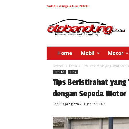
Sabtu, 8 Agustus 2026
o
t
o
b
a
n
d
Home
Mobil
Motor
u
n
Beranda
Berita
Tips Beristirahat yang Tepat Saat
g
BERITA
TIPS
Tips Beristirahat yang
dengan Sepeda Motor
Penulis
jang oto
-
30 Januari 2026