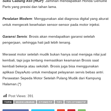
Suku Cadang Asli (HGP)
: Jaminan mendapatkan Honda Genuine
Parts yang presisi dan tahan lama.
Peralatan Modern
: Menggunakan alat diagnosa digital yang akurat
untuk mengecek kesehatan sensor-sensor pada motor injeksi.
Garansi Servis
: Brosis akan mendapatkan garansi setelah
pengerjaan, sehingga hati jadi lebih tenang.
Merawat motor setelah mudik bukan hanya soal menjaga nilai jual
kembali, tapi juga tentang memastikan keamanan Brosis saat
kembali bekerja atau sekolah. Brosis juga bisa menggunakan
aplikasi DayaAuto untuk mendapat pelayanan servis bebas antri.
Perawatan Sepeda Motor Setelah Pulang Mudik dari Kampung
Halaman.(*)
Post Views:
391
TOPIK
MUDIK LEBARAN
OTOMOTIF
TIPS
TIPS OTOMOTIF