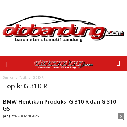
Beranda
Topik
G 310 R
Topik: G 310 R
BMW Hentikan Produksi G 310 R dan G 310
GS
jang oto
-
8 April 2025
0