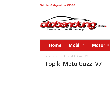
Sabtu, 8 Agustus 2026
o
t
o
b
a
n
d
Home
Mobil
Motor
u
n
Beranda
Topik
Moto Guzzi V7
g
Topik: Moto Guzzi V7