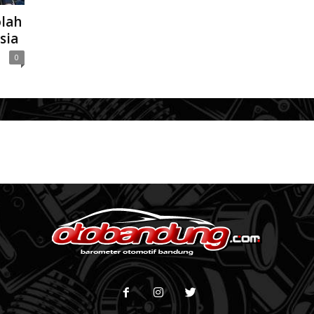
lah
sia
0