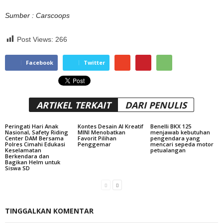
Sumber : Carscoops
Post Views:
266
Facebook
Twitter
ARTIKEL TERKAIT
DARI PENULIS
Peringati Hari Anak
Kontes Desain AI Kreatif
Benelli BKX 125
Nasional, Safety Riding
MINI Menobatkan
menjawab kebutuhan
Center DAM Bersama
Favorit Pilihan
pengendara yang
Polres Cimahi Edukasi
Penggemar
mencari sepeda motor
Keselamatan
petualangan
Berkendara dan
Bagikan Helm untuk
Siswa SD
TINGGALKAN KOMENTAR