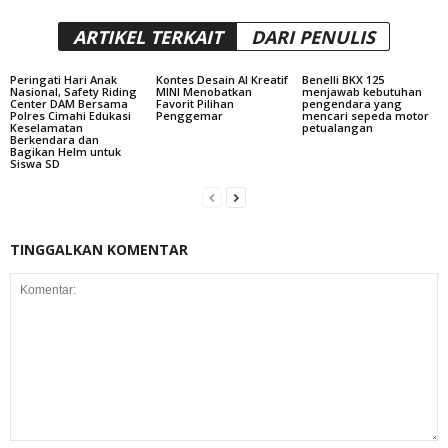
ARTIKEL TERKAIT
DARI PENULIS
Peringati Hari Anak
Kontes Desain AI Kreatif
Benelli BKX 125
Nasional, Safety Riding
MINI Menobatkan
menjawab kebutuhan
Center DAM Bersama
Favorit Pilihan
pengendara yang
Polres Cimahi Edukasi
Penggemar
mencari sepeda motor
Keselamatan
petualangan
Berkendara dan
Bagikan Helm untuk
Siswa SD
TINGGALKAN KOMENTAR