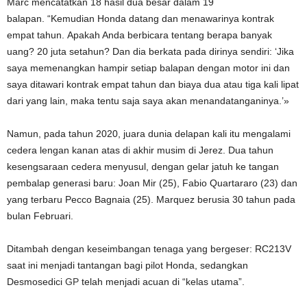
Marc mencatatkan 18 hasil dua besar dalam 19
balapan. “Kemudian Honda datang dan menawarinya kontrak
empat tahun. Apakah Anda berbicara tentang berapa banyak
uang? 20 juta setahun? Dan dia berkata pada dirinya sendiri: ‘Jika
saya memenangkan hampir setiap balapan dengan motor ini dan
saya ditawari kontrak empat tahun dan biaya dua atau tiga kali lipat
dari yang lain, maka tentu saja saya akan menandatanganinya.’»
Namun, pada tahun 2020, juara dunia delapan kali itu mengalami
cedera lengan kanan atas di akhir musim di Jerez. Dua tahun
kesengsaraan cedera menyusul, dengan gelar jatuh ke tangan
pembalap generasi baru: Joan Mir (25), Fabio Quartararo (23) dan
yang terbaru Pecco Bagnaia (25). Marquez berusia 30 tahun pada
bulan Februari.
Ditambah dengan keseimbangan tenaga yang bergeser: RC213V
saat ini menjadi tantangan bagi pilot Honda, sedangkan
Desmosedici
GP
telah menjadi acuan di “kelas utama”.