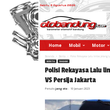
Sabtu, 8 Agustus 2026
o
t
o
b
a
n
d
Home
Mobil
Motor
u
n
Beranda
Berita
Polisi Rekayasa Lalu lintas Jelang 
g
BERITA
RAGAM
Polisi Rekayasa Lalu l
VS Persija Jakarta
Penulis
jang oto
-
10 Januari 2023