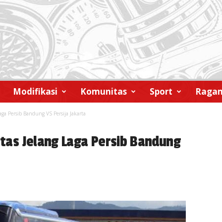
Modifikasi
Komunitas
Sport
Raga
Laga Persib Bandung VS Persija Jakarta
intas Jelang Laga Persib Bandung