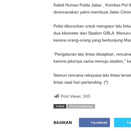
Kabid Humas Polda Jabar , Kombes Pol Ib
direncanakan yakni membuat Jalan Cimin
Polisi diturunkan untuk mengatur lalu lint
dua kilometer dari Stadion GBLA. Menurut 
karena orang-orang yang berkunjung Masj
“Pengaturan lalu lintas disiapkan, rencan
karena jalurnya sama menuju stadion,” k
Namun rencana rekayasa lalu lintas terse
lintas saat hari pertanding. (*)
Post Views:
243
TOPIK
PERSIB BANDUNG
BAGIKAN
Facebook
Tw