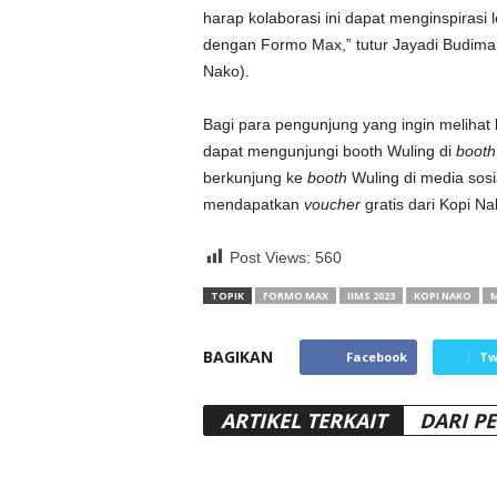
harap kolaborasi ini dapat menginspirasi
dengan Formo Max,” tutur Jayadi Budiman
Nako).
Bagi para pengunjung yang ingin melihat
dapat mengunjungi booth Wuling di
booth
berkunjung ke
booth
Wuling di media sosi
mendapatkan
voucher
gratis dari Kopi Na
Post Views:
560
TOPIK
FORMO MAX
IIMS 2023
KOPI NAKO
M
BAGIKAN
Facebook
Tw
ARTIKEL TERKAIT
DARI P