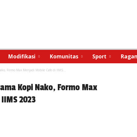
Modifikasi
Komunitas
Sport
Raga
ako, Formo Max Menjadi Mobile Cafe di IIMS...
rsama Kopi Nako, Formo Max
 IIMS 2023