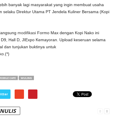
 lebih banyak lagi masyarakat yang ingin membuat usaha
 selaku Direktur Utama PT Jendela Kuliner Bersama (Kopi
 langsung
modifikasi
Formo Max dengan Kopi Nako ini
D9, Hall D, JIExpo Kemayoran. Upload keseruan selama
al dan tunjukan buktinya untuk
ko.(*)
OBILE CAFE
WULING
itter
ENULIS