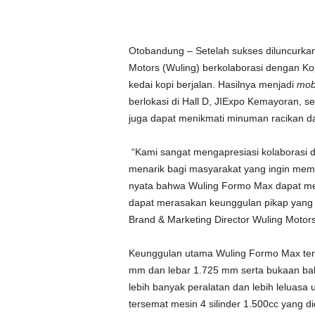
Otobandung – Setelah sukses diluncurka
Motors (Wuling) berkolaborasi dengan Ko
kedai kopi berjalan. Hasilnya menjadi
mob
berlokasi di Hall D, JIExpo Kemayoran, s
juga dapat menikmati minuman racikan da
“Kami sangat mengapresiasi kolaborasi d
menarik bagi masyarakat yang ingin me
nyata bahwa Wuling Formo Max dapat me
dapat merasakan keunggulan pikap yang ‘
Brand & Marketing Director Wuling Motors
Keunggulan utama Wuling Formo Max terl
mm dan lebar 1.725 mm serta bukaan bak 3
lebih banyak peralatan dan lebih leluasa
tersemat mesin 4 silinder 1.500cc yang 