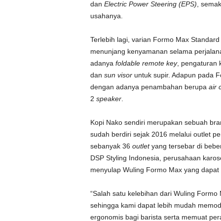
dan
Electric Power Steering (EPS)
, semak
usahanya.
Terlebih lagi, varian Formo Max Standard
menunjang kenyamanan selama perjalanana
adanya
foldable remote key
, pengaturan 
dan
sun visor
untuk supir. Adapun pada F
dengan adanya penambahan berupa
air 
2
speaker
.
Kopi Nako sendiri merupakan sebuah br
sudah berdiri sejak 2016 melalui outlet p
sebanyak 36
outlet
yang tersebar di bebe
DSP Styling Indonesia, perusahaan karose
menyulap Wuling Formo Max yang dapat 
“Salah satu kelebihan dari Wuling Formo
sehingga kami dapat lebih mudah memodi
ergonomis bagi barista serta memuat pe