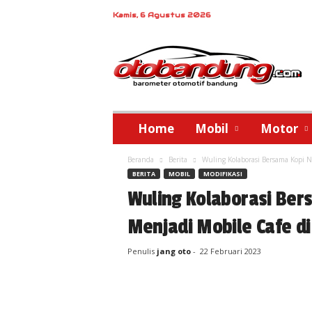
Kamis, 6 Agustus 2026
o
t
o
b
a
n
d
Home
Mobil
Motor
u
n
Beranda
Berita
Wuling Kolaborasi Bersama Kopi N
g
BERITA
MOBIL
MODIFIKASI
Wuling Kolaborasi Be
Menjadi Mobile Cafe di
Penulis
jang oto
-
22 Februari 2023