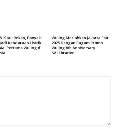
EV ‘Satu Rekan, Banyak
Wuling Meriahkan Jakarta Fair
 Jadi Kendaraan Listrik
2025 Dengan Ragam Promo
ial Pertama Wuling di
Wuling 8th Anniversary
sia
SALEbration