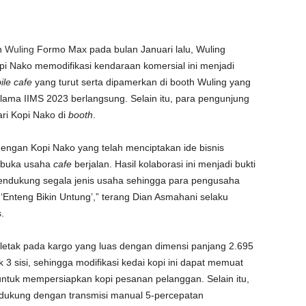
n
Wuling
Formo Max pada bulan Januari lalu, Wuling
pi Nako memodifikasi kendaraan komersial ini menjadi
ile cafe
yang turut serta dipamerkan di booth Wuling yang
elama IIMS 2023 berlangsung. Selain itu, para pengunjung
ri Kopi Nako di
booth
.
engan Kopi Nako yang telah menciptakan ide bisnis
mbuka usaha
cafe
berjalan. Hasil kolaborasi ini menjadi bukti
ndukung segala jenis usaha sehingga para pengusaha
Enteng Bikin Untung’,” terang Dian Asmahani selaku
.
etak pada kargo yang luas dengan dimensi panjang 2.695
 sisi, sehingga modifikasi kedai kopi ini dapat memuat
 untuk mempersiapkan kopi pesanan pelanggan. Selain itu,
didukung dengan transmisi manual 5-percepatan