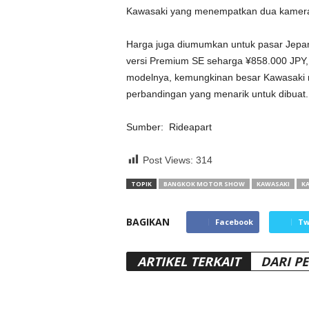
Kawasaki yang menempatkan dua kamera d
Harga juga diumumkan untuk pasar Jepan
versi Premium SE seharga ¥858.000 JPY, a
modelnya, kemungkinan besar Kawasaki
perbandingan yang menarik untuk dibuat.
Sumber: Rideapart
Post Views:
314
TOPIK
BANGKOK MOTOR SHOW
KAWASAKI
KA
BAGIKAN
Facebook
Tw
ARTIKEL TERKAIT
DARI P