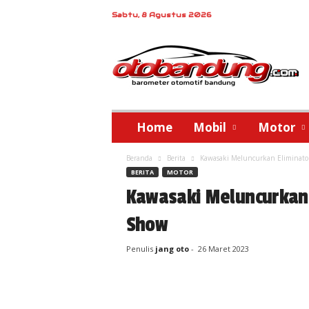
Sabtu, 8 Agustus 2026
o
t
o
b
a
n
d
Home
Mobil
Motor
u
n
Beranda
Berita
Kawasaki Meluncurkan Eliminato
g
BERITA
MOTOR
Kawasaki Meluncurkan 
Show
Penulis
jang oto
-
26 Maret 2023