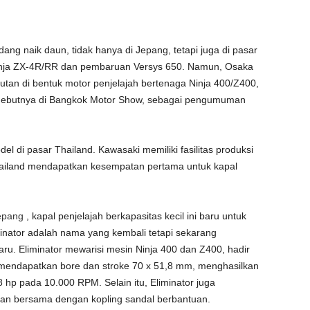
edang naik daun, tidak hanya di Jepang, tetapi juga di pasar
Ninja ZX-4R/RR dan pembaruan Versys 650. Namun, Osaka
tan di bentuk motor penjelajah bertenaga Ninja 400/Z400,
i debutnya di Bangkok Motor Show, sebagai pengumuman
di pasar Thailand. Kawasaki memiliki fasilitas produksi
 Thailand mendapatkan kesempatan pertama untuk kapal
Jepang
, kapal penjelajah berkapasitas kecil ini baru untuk
iminator adalah nama yang kembali tetapi sekarang
aru. Eliminator mewarisi mesin Ninja 400 dan Z400, hadir
a mendapatkan bore dan stroke 70 x 51,8 mm, menghasilkan
hp pada 10.000 RPM. Selain itu, Eliminator juga
an bersama dengan kopling sandal berbantuan.