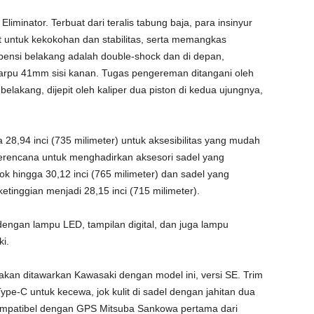
minator. Terbuat dari teralis tabung baja, para insinyur
 untuk kekokohan dan stabilitas, serta memangkas
spensi belakang adalah double-shock dan di depan,
arpu 41mm sisi kanan. Tugas pengereman ditangani oleh
elakang, dijepit oleh kaliper dua piston di kedua ujungnya,
 28,94 inci (735 milimeter) untuk aksesibilitas yang mudah
erencana untuk menghadirkan aksesori sadel yang
ok hingga 30,12 inci (765 milimeter) dan sadel yang
etinggian menjadi 28,15 inci (715 milimeter).
r dengan lampu LED, tampilan digital, dan juga lampu
ki.
g akan ditawarkan Kawasaki dengan model ini, versi SE. Trim
ype-C untuk kecewa, jok kulit di sadel dengan jahitan dua
mpatibel dengan GPS Mitsuba Sankowa pertama dari