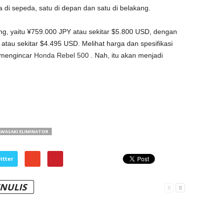
i sepeda, satu di depan dan satu di belakang.
g, yaitu ¥759.000 JPY atau sekitar $5.800 USD, dengan
tau sekitar $4.495 USD. Melihat harga dan spesifikasi
 mengincar
Honda Rebel 500
. Nah, itu akan menjadi
WASAKI ELIMINATOR
itter
ENULIS