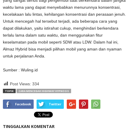
yang sangat serius bagi pengemudi saat berkendara dalam jangka
waktu lama yang dapat menyebabkan menurunnya konsentrasi,
kecelakaan lalu lintas, kehilangan konsentrasi dan perasaan jenuh.
Untuk mencegah hal tersebut terjadi, ada beberapa cara yang
dapat dilakukan, yaitu istirahat cukup, menghindari berkendara
terlalu lama dalam satu waktu, dan menggunakan fitur
keselamatan pada mobil seperti SDW atau LDW. Dalam hal ini,
Almaz Hybrid bisa menjadi pilihan mobil yang aman dan nyaman
untuk perjalanan Anda.
Sumber : Wuling.id
Post Views:
334
TOPIK
CARA MENCEGAH HIGHWAY HYPNOSIS
Facebook
Twitter
TINGGALKAN KOMENTAR