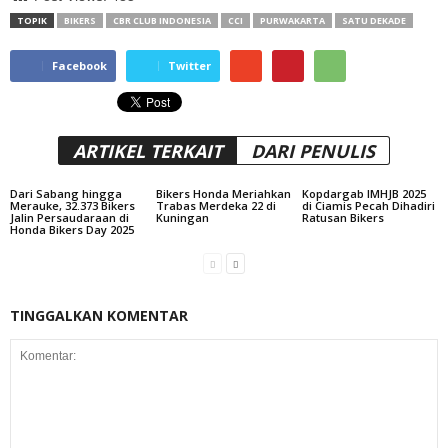
TOPIK
BIKERS
CBR CLUB INDONESIA
CCI
PURWAKARTA
SATU DEKADE
Facebook
Twitter
ARTIKEL TERKAIT
DARI PENULIS
Dari Sabang hingga
Bikers Honda Meriahkan
Kopdargab IMHJB 2025
Merauke, 32.373 Bikers
Trabas Merdeka 22 di
di Ciamis Pecah Dihadiri
Jalin Persaudaraan di
Kuningan
Ratusan Bikers
Honda Bikers Day 2025
TINGGALKAN KOMENTAR