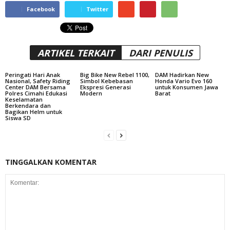
Facebook
Twitter
ARTIKEL TERKAIT
DARI PENULIS
Peringati Hari Anak
Big Bike New Rebel 1100,
DAM Hadirkan New
Nasional, Safety Riding
Simbol Kebebasan
Honda Vario Evo 160
Center DAM Bersama
Ekspresi Generasi
untuk Konsumen Jawa
Polres Cimahi Edukasi
Modern
Barat
Keselamatan
Berkendara dan
Bagikan Helm untuk
Siswa SD
TINGGALKAN KOMENTAR