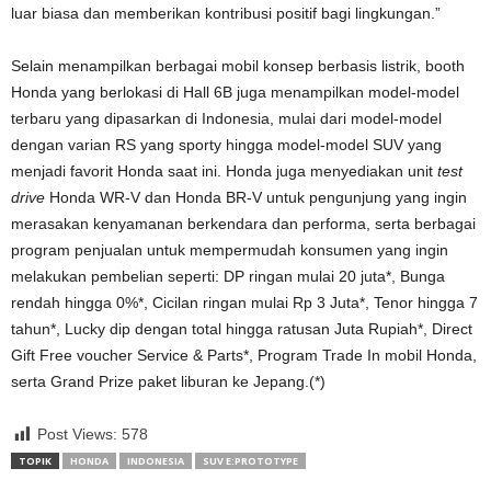
luar biasa dan memberikan kontribusi positif bagi lingkungan.”
Selain menampilkan berbagai mobil konsep berbasis listrik, booth
Honda yang berlokasi di Hall 6B juga menampilkan model-model
terbaru yang dipasarkan di Indonesia, mulai dari model-model
dengan varian RS yang sporty hingga model-model SUV yang
menjadi favorit Honda saat ini. Honda juga menyediakan unit
test
drive
Honda WR-V dan Honda BR-V untuk pengunjung yang ingin
merasakan kenyamanan berkendara dan performa, serta berbagai
program penjualan untuk mempermudah konsumen yang ingin
melakukan pembelian seperti: DP ringan mulai 20 juta*, Bunga
rendah hingga 0%*, Cicilan ringan mulai Rp 3 Juta*, Tenor hingga 7
tahun*, Lucky dip dengan total hingga ratusan Juta Rupiah*, Direct
Gift Free voucher Service & Parts*, Program Trade In mobil Honda,
serta Grand Prize paket liburan ke Jepang.(*)
Post Views:
578
TOPIK
HONDA
INDONESIA
SUV E:PROTOTYPE