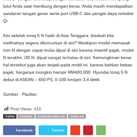
lutut Anda saat menikung dengan keras. Anda masih mendapatkan
sandaran tangan geser serta port USB-C dan pengisi daya nirkabel
Qi.
Kini setelah Ioniq 5 N hadir di Asia Tenggara, bisakah kita
melihatnya segera diluncurkan di sini? Meskipun model memasak
non-N dengan cepat mulai dijual di sini karena insentif pajak, model
N terakhir, i30 N, dijual
sangat terbatas
di sini. Kemungkinan besar
hal tersebut juga akan terjadi pada mobil ini, karena bahkan bebas
pajak, harganya mungkin hampir RM400,000.
Hyundai Ioniq 5 N
debut di ASEAN – 650 PS, 0-100 km/jam 3,4 detik.
Sumber : Paultan
Post Views:
415
TOPIK
HYUNDAI
HYUNDAI IONIQ 5 N
IONIQ 5 N
Facebook
Twitter