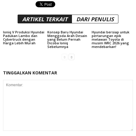
ARTIKEL TERKAIT
DARI PENULIS
Ioniq V Produksi Hyundai
Konsep Baru Hyundai
Hyundai bersiap untuk
Padukan Lambo dan
Menggoda Arah Desain
pertarungan epik
Cybertruck dengan
yang Belum Pernah
melawan Toyota di
Harga Lebih Murah
Dicoba Ioniq
musim WRC 2026 yang
Sebelumnya
mendebarkan!
TINGGALKAN KOMENTAR