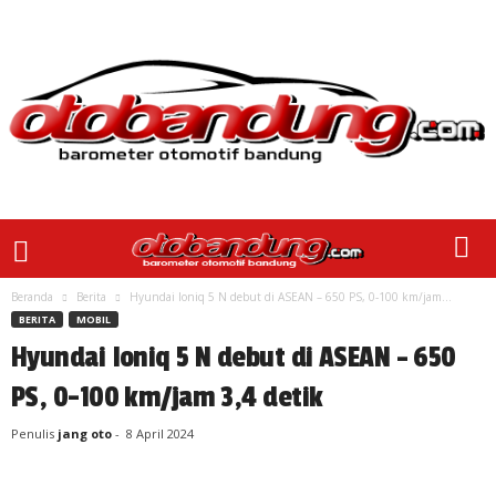
Beranda
Berita
Hyundai Ioniq 5 N debut di ASEAN – 650 PS, 0-100 km/jam...
BERITA
MOBIL
Hyundai Ioniq 5 N debut di ASEAN – 650
PS, 0-100 km/jam 3,4 detik
Penulis
jang oto
-
8 April 2024