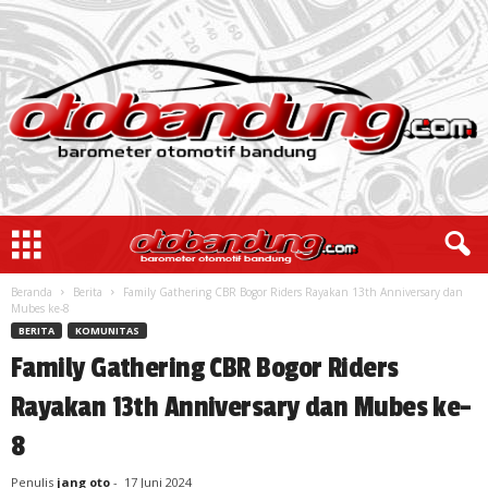
Beranda
Berita
Family Gathering CBR Bogor Riders Rayakan 13th Anniversary dan
Mubes ke-8
BERITA
KOMUNITAS
Family Gathering CBR Bogor Riders
Rayakan 13th Anniversary dan Mubes ke-
8
Penulis
jang oto
-
17 Juni 2024