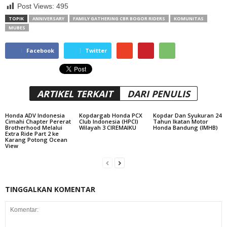
Post Views:
495
TOPIK
ANNIVERSARY
FAMILY GATHERING CBR BOGOR RIDERS
KOMUNITAS
MUBES
Facebook
Twitter
ARTIKEL TERKAIT
DARI PENULIS
Honda ADV Indonesia
Kopdargab Honda PCX
Kopdar Dan Syukuran 24
Cimahi Chapter Pererat
Club Indonesia (HPCI)
Tahun Ikatan Motor
Brotherhood Melalui
Wilayah 3 CIREMAIKU
Honda Bandung (IMHB)
Extra Ride Part 2 ke
Karang Potong Ocean
View
TINGGALKAN KOMENTAR