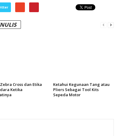
itter
ENULIS
 Zebra Cross dan Etika
Ketahui Kegunaan Tang atau
dara Ketika
Pliers Sebagai Tool Kits
tinya
Sepeda Motor