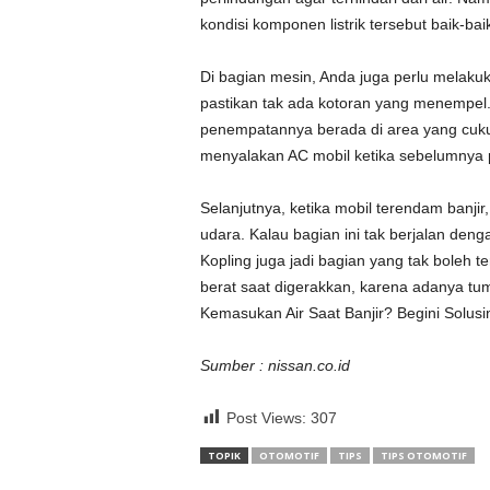
kondisi komponen listrik tersebut baik-baik
Di bagian mesin, Anda juga perlu melak
pastikan tak ada kotoran yang menempel.
penempatannya berada di area yang cukup
menyalakan AC mobil ketika sebelumnya 
Selanjutnya, ketika mobil terendam banji
udara. Kalau bagian ini tak berjalan den
Kopling juga jadi bagian yang tak boleh t
berat saat digerakkan, karena adanya t
Kemasukan Air Saat Banjir? Begini Solusi
Sumber : nissan.co.id
Post Views:
307
TOPIK
OTOMOTIF
TIPS
TIPS OTOMOTIF