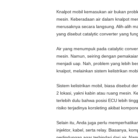
Knalpot mobil kemasukan air bukan probl
mesin. Keberadaan air dalam knalpot mem
merusaknya secara langsung. Alih-alih ma
yang disebut catalytic converter yang fu
Air yang menumpuk pada catalytic conve
mesin. Namun, seiring dengan pemakaian
menjadi uap. Nah, problem yang lebih be
knalpot, melainkan sistem kelistrikan mob
Sistem kelistrikan mobil, biasa disebut d
2 lokasi, yakni kabin atau ruang mesin. 
terlebih dulu bahwa posisi ECU lebih tin
risiko terjadinya korsleting akibat kompone
Selain itu, Anda juga perlu memperhatikan 
injektor, kabel, serta relay. Biasanya, 
perlindungan agar terhindari dari air. 