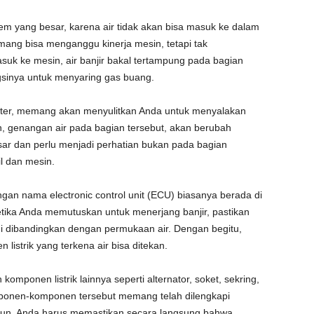
em yang besar, karena air tidak akan bisa masuk ke dalam
ang bisa menganggu kinerja mesin, tetapi tak
suk ke mesin, air banjir bakal tertampung pada bagian
ngsinya untuk menyaring gas buang.
rter, memang akan menyulitkan Anda untuk menyalakan
, genangan air pada bagian tersebut, akan berubah
sar dan perlu menjadi perhatian bukan pada bagian
il dan mesin.
engan nama electronic control unit (ECU) biasanya berada di
Ketika Anda memutuskan untuk menerjang banjir, pastikan
ggi dibandingkan dengan permukaan air. Dengan begitu,
n listrik yang terkena air bisa ditekan.
komponen listrik lainnya seperti alternator, soket, sekring,
komponen-komponen tersebut memang telah dilengkapi
Namun, Anda harus memastikan secara langsung bahwa