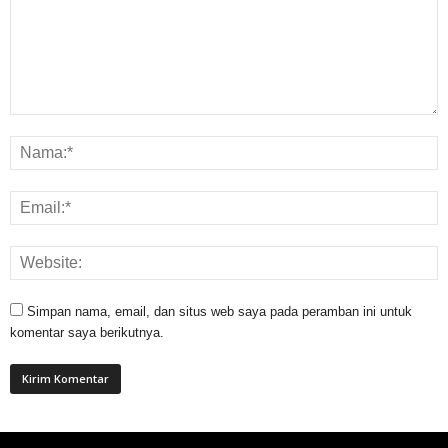
Simpan nama, email, dan situs web saya pada peramban ini untuk
komentar saya berikutnya.