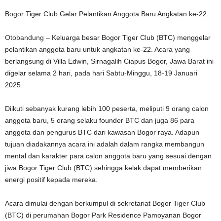
Bogor Tiger Club Gelar Pelantikan Anggota Baru Angkatan ke-22
Otobandung
– Keluarga besar Bogor Tiger Club (BTC) menggelar
pelantikan anggota baru untuk angkatan ke-22. Acara yang
berlangsung di Villa Edwin, Sirnagalih Ciapus Bogor, Jawa Barat ini
digelar selama 2 hari, pada hari Sabtu-Minggu, 18-19 Januari
2025.
Diikuti sebanyak kurang lebih 100 peserta, meliputi 9 orang calon
anggota baru, 5 orang selaku founder BTC dan juga 86 para
anggota dan pengurus BTC dari kawasan Bogor raya. Adapun
tujuan diadakannya acara ini adalah dalam rangka membangun
mental dan karakter para calon anggota baru yang sesuai dengan
jiwa Bogor Tiger Club (BTC) sehingga kelak dapat memberikan
energi positif kepada mereka.
Acara dimulai dengan berkumpul di sekretariat Bogor Tiger Club
(BTC) di perumahan Bogor Park Residence Pamoyanan Bogor