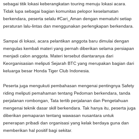
sebagai titik lokasi keberangkatan touring menuju lokasi acara.
Tidak lupa sebagai bagian komunitas pelopor keselamatan
berkendara, peserta selalu #Cari_Aman dengan mematuhi setiap
peraturan lalu-lintas dan menggunakan perlengkapan berkendara.
Sampai di lokasi, acara pelantikan anggota baru dimulai dengan
mengulas kembali materi yang pernah diberikan selama persiapan
menjadi calon anggota. Materi tersebut diantaranya dari
Keorganisasian meliputi Sejarah BTC yang merupakan bagian dari
keluarga besar Honda Tiger Club Indonesia.
Peserta juga mengukuti pembahasan mengenai pentingnya Safety
riding meliputi pemahaman tentang Pedoman berkendara, tanda
perjalanan rombongan, Tata tertib perjalanan dan Pengetahuan
mengenai teknik dasar skill berkendara. Tak hanya itu, peserta juga
diberikan pemaparan tentang wawasan nusantara untuk
penerapan pribadi dan organisasi yang kelak berdaya guna dan
memberikan hal positif bagi sekitar.