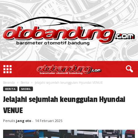
Beranda
Berita
Jelajahi sejumlah keunggulan Hyundai VENUE
BERITA
MOBIL
Jelajahi sejumlah keunggulan Hyundai
VENUE
Penulis
jang oto
-
14 Februari 2025