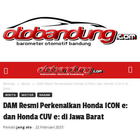
Beranda
Berita
DAM Resmi Perkenalkan Honda ICON e: dan Honda CUV e: di
Jawa...
BERITA
MOTOR
RAGAM
DAM Resmi Perkenalkan Honda ICON e:
dan Honda CUV e: di Jawa Barat
Penulis
jang oto
-
22 Februari 2025