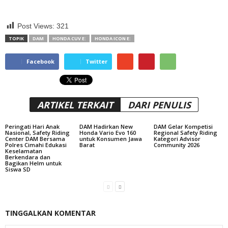
Post Views:
321
TOPIK
DAM
HONDA CUV E:
HONDA ICON E:
Facebook
Twitter
ARTIKEL TERKAIT
DARI PENULIS
Peringati Hari Anak
DAM Hadirkan New
DAM Gelar Kompetisi
Nasional, Safety Riding
Honda Vario Evo 160
Regional Safety Riding
Center DAM Bersama
untuk Konsumen Jawa
Kategori Advisor
Polres Cimahi Edukasi
Barat
Community 2026
Keselamatan
Berkendara dan
Bagikan Helm untuk
Siswa SD
TINGGALKAN KOMENTAR