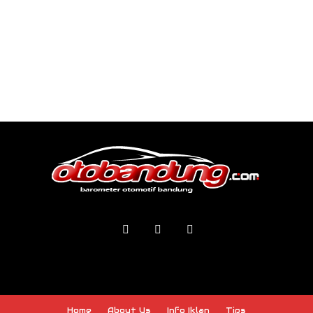
Home
About Us
Info Iklan
Tips