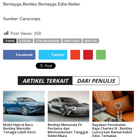
Bentayga.Bentley Bentayga Edisi Atelier.
Sumber Carscoops
Post Views:
250
TOPIK
ATELIER
ATELIER JALAPER
BENTAYGA
BENTLEY
Facebook
Twitter
ARTIKEL TERKAIT
DARI PENULIS
Mobil Hybrid Baru
Bentley Menunda EV
Rayakan Penobatan
Bentley Memiliki
Pertama dan
Raja Charles III , Bentley
Tenaga Lebih Kecil
Memundurkan Tanggal
Luncurkan Bantal Kabin
Elektrifikasi
Edisi Terbatas